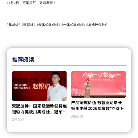
在工厂的实验室里，我们或许能抢先窥见那些即将改变我们烹饪方式
未来产品。
当冠军在赛场上追求
秒的突破时，板川在厨房里执着于
毫米
0.01
0.01
军用金牌证明实力时，板川用
年安全坚守诠释责任。这场工厂探秘
15