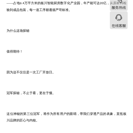
服务热线
在线客服
从
年因一场厨房事故触发安全使命，到如今成为安全厨房行业标
2008
年时间将“安全”刻入品牌基因。此次冠军探访的工厂，正是这一理念
——占地
万平方米的板川智能厨房数字化产业园，年产能可达
亿
6.4
20
验到成品包装，每一道工序都遵循严苛标准。
为什么这场探秘