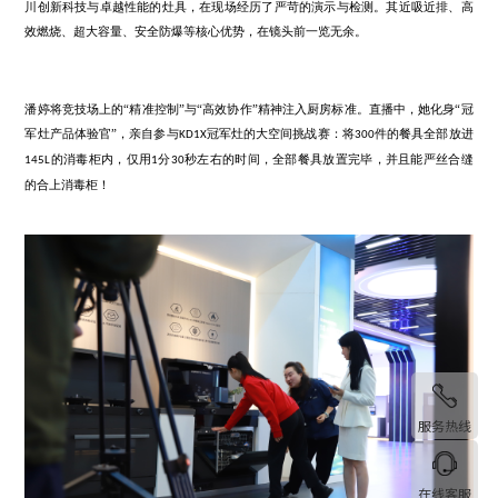
探厂的最高潮，自然落在了当晚的明星产品
——板川
冠军灶上。
KD1X
川创新科技与卓越性能的灶具，在现场经历了严苛的演示与检测。其
效燃烧、超大容量、安全防爆等核心优势，在镜头前一览无余。
服务热线
潘婷将竞技场上的
“精准控制”与“高效协作”精神注入厨房标准。直播
在线客服