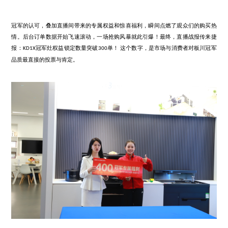
潘婷亲身感受了
冠军灶的强大性能后，由衷地赞叹：“一款好的
KD1X
安全智能，还要能容纳健康和生活。厨房不仅是做饭的地方，更是
——用板川的
守护爸爸妈妈的呼吸和饮食安全，下厨更安心，这
KD1X
最想‘赢’的金牌！
冠军灶让我看到了现代智慧厨房的理想模样，
KD1X
房里的‘冠军搭档’！”