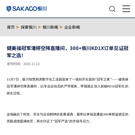
首页
探索板川
板川新闻
企业新闻
健美操冠军潘婷空降直播间，300+板川KD1X
军之选！
发布时间：2025.11.12
月
日，板川智慧厨房数字化工业园迎来了一场别开生面的“冠军之夜
11
7
冠军潘婷空降直播间，以专业运动员的严苛视角，带领观众深入探秘
K
诞生过程。