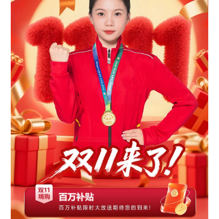
从世界冠军冯蕾的
“全能队友”到席岳峰的“严选认证”，再到潘婷的“
板川
冠军灶已收获三位健美操世界冠军的联合背书。正如潘
KD1X
言：“冠军的选择，从来不是偶然。”板川用
年时间将“安全”刻入
15
实验室到智慧工厂，从十大安全系统到空间美学设计，每一处细节
CANS
军级的专业”。