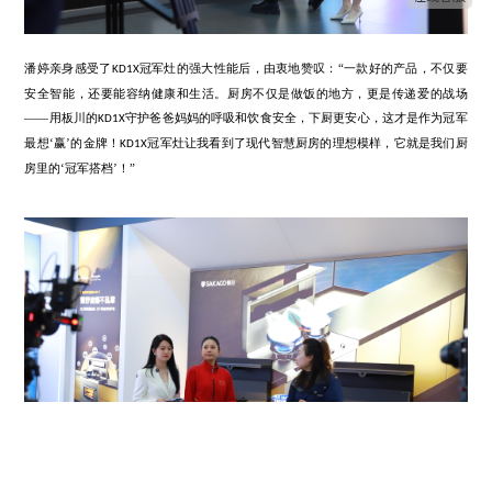
军灶产品体验官”，亲自参与
冠军灶的大空间挑战赛：将
件的
KD1X
300
的消毒柜内，仅用
分
秒左右的时间，全部餐具放置完毕，并
145L
1
30
的合上消毒柜！