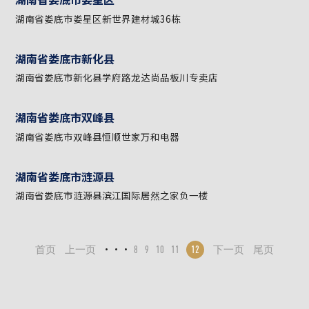
湖南省邵阳市隆回县
湖南省邵阳市隆回县桃洪镇双井路老舍茶行隔壁
湖南省邵阳市洞口县
湖南省邵阳市洞口县国际商贸城5栋
湖南省娄底市娄星区
湖南省娄底市娄星区新世界建材城36栋
湖南省娄底市新化县
湖南省娄底市新化县学府路龙达尚品板川专卖店
···
首页
上一页
8
9
10
11
12
下一页
尾页
湖南省娄底市双峰县
湖南省娄底市双峰县恒顺世家万和电器